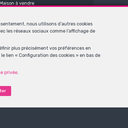
Maison à vendre
nsentement, nous utilisons d’autres cookies
VENDU
avec les réseaux sociaux comme l’affichage de
définir plus précisément vos préférences en
le lien « Configuration des cookies » en bas de
ie privée
.
2
1
90 m²
Anhée
ter
Maison à vendre
VENDU