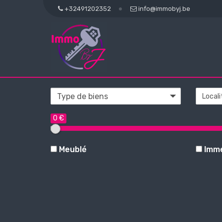
+32491202352
info@immobyj.be
Locali
0 €
Meublé
Imme