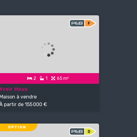
2
1
65 m²
Yvoir Houx
Maison à vendre
À partir de
155 000 €
OPTION