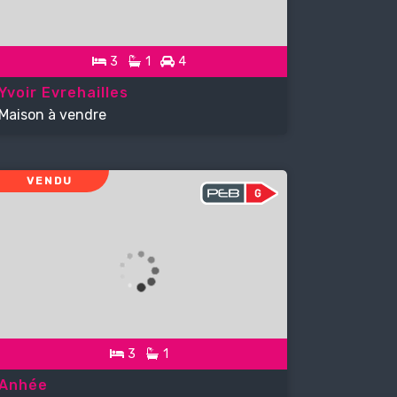
3
1
4
Yvoir Evrehailles
Maison à vendre
VENDU
3
1
Anhée