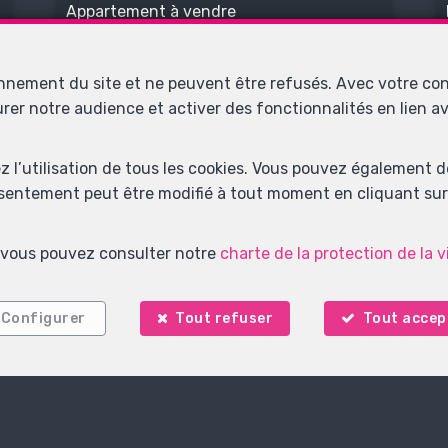
Appartement à vendre
onnement du site et ne peuvent être refusés. Avec votre co
VENDU
urer notre audience et activer des fonctionnalités en lien 
ez l’utilisation de tous les cookies. Vous pouvez également 
nsentement peut être modifié à tout moment en cliquant sur 
s, vous pouvez consulter notre
charte de la protection de la v
2
1
2
Anhée
Configurer
Tout refuser
Tout accep
Maison à vendre
VENDU