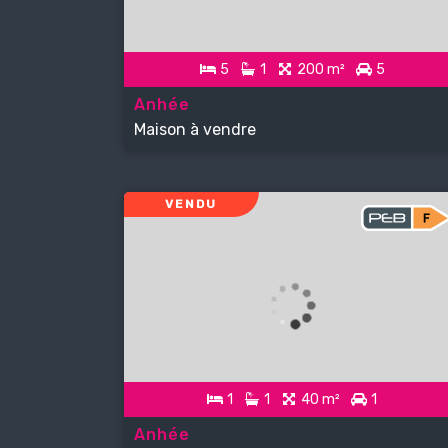
5
1
200 m²
5
Anhée
Maison à vendre
VENDU
1
1
40 m²
1
Anhée