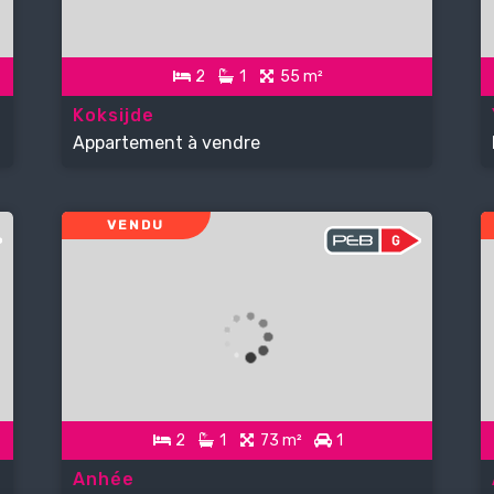
2
1
55 m²
Koksijde
Appartement à vendre
VENDU
2
1
73 m²
1
Anhée