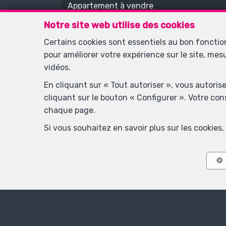
Appartement à vendre
Notre site web utilise des cookies
Certains cookies sont essentiels au bon foncti
VENDU
pour améliorer votre expérience sur le site, mes
vidéos.
En cliquant sur « Tout autoriser », vous autoris
cliquant sur le bouton « Configurer ». Votre co
chaque page.
Si vous souhaitez en savoir plus sur les cookie
3
1
110 m²
Namêche
Maison à vendre
VENDU