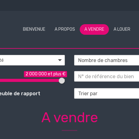
BIENVENUE
A PROPOS
A VENDRE
A LOUER
té
2 000 000 et plus €
uble de rapport
A vendre